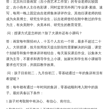
答：北京向日葵画室（吉小燕艺术工作室）的专业老师比较固
定，吉小燕本人主任色彩课，同时监管另外两门专业课
-
素描、速
写，每周一晚上固定由吉老师集体讲评作业。其他任课老师的组
成为央美博士、研究生毕业生，以吉老师曾经在附中教过的学生
为主，有央美附中、央美本科、研究生的教育背景。
·问：授课方式是怎样的？除了大课外还有小课吗？
答：画室
每
年限招
40
人，十五个人左右一个班，最多不超过二十
人。大班授课，按月按周按天提出阶段性需要解决的问题，课堂
个别辅导和集中整体讲评相结合，每天落实课后作业。以集体大
课为主导，不要求和诱导学生上小课。如家长和学生有小课辅导
要求也可安排，并跟踪教学效果。
·问：孩子目前初二，九月份初三，零基础通过一年的集训有没有
希望呢？
答：每年都有通过一年时间的集训，零基础顺利考入附中的孩
子。最好具备以下条件：
1.孩子对考取附中有决心、有信心、肯付出。