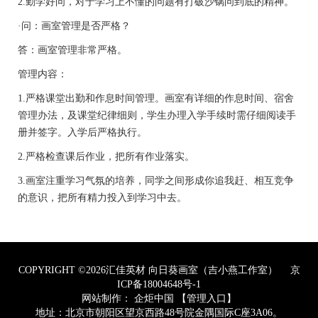
2.勤学好问，对于学习上不懂的问题有打破沙锅问到底的精神。
·问：画室管理是否严格？
答：画室管理非常严格。
管理内容：
1.严格课堂出勤和作息时间管理。画室有详细的作息时间、宿舍
管理办法，及课堂纪律细则，学生办理入学手续时需仔细阅读手
册并签字。入学后严格执行。
2.严格检查课后作业，把所有作业落实。
3.画室注重学习气氛的培养，同学之间形成你追我赶、相互竞争
的意识，把所有精力投入到学习中去。
COPYRIGHT ©2026汇佳英材 向日葵画室（吉小燕工作室）
京
ICP备18004648号-1
网站制作：
企炬中国
【管理入口】
地址：北京市朝阳区望京西路48号院金隅国际C座3A06。