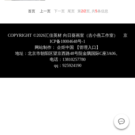
画。
首页
上一页
下一页 尾页
第
2/2
页, 共
5
条信息
COPYRIGHT ©2026汇佳英材 向日葵画室（吉小燕工作室）
京
ICP备18004648号-1
网站制作：
企炬中国
【管理入口】
地址：北京市朝阳区望京西路48号院金隅国际C座3A06。
电话：13810257780
qq：925924190