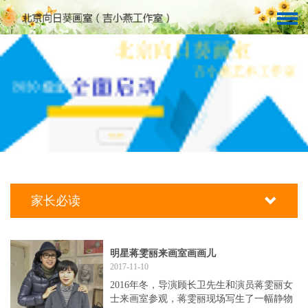
家长必读
明星蒋雯丽来画室画画儿
2017-11-10
2016年冬，导演顾长卫先生和演员蒋雯丽女
士来画室参观，蒋雯丽现场写生了一幅静物